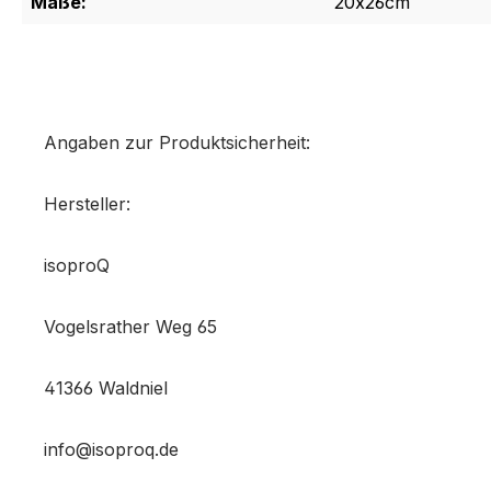
Maße:
20x26cm
on 0 Bewertungen
werten Sie dieses Produkt!
chschnittliche Bewertung von 0 von 5 Sternen
Angaben zur Produktsicherheit:
len Sie Ihre Erfahrungen mit anderen Kunden.
Hersteller:
ewertung schreiben
isoproQ
Vogelsrather Weg 65
41366 Waldniel
info@isoproq.de