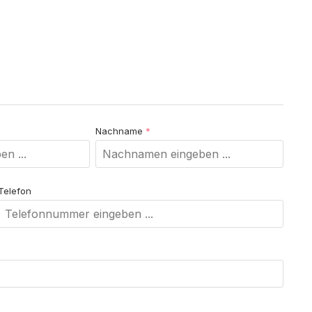
n mit anderen.
Nachname
*
Telefon