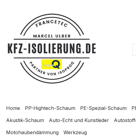
m Hauptinhalt springen
Zur Suche springen
Zur Hauptnavigation springen
Home
PP-Hightech-Schaum
PE-Spezial-Schaum
P
Akustik-Schaum
Auto-Echt und Kunstleder
Autostoff
Motohaubendämmung
Werkzeug