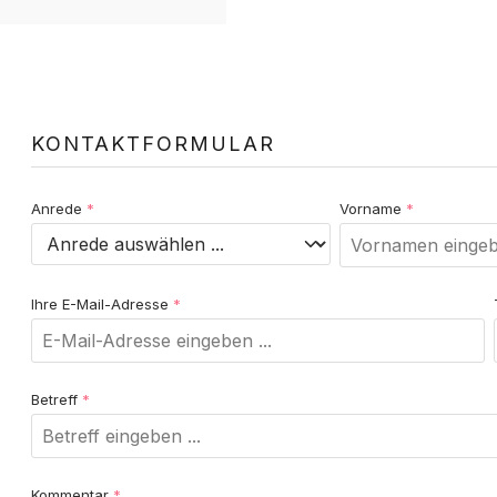
Bewertungen nur in der aktuellen Sprache anzeigen.
KONTAKTFORMULAR
Keine Bewertungen gefunden. Teilen Sie Ihre Erfahrunge
Anrede
*
Vorname
*
Ihre E-Mail-Adresse
*
Betreff
*
Kommentar
*