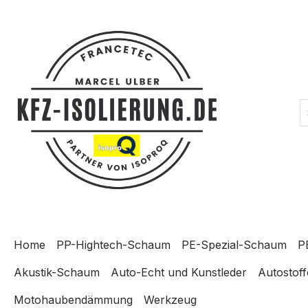
m Hauptinhalt springen
Zur Suche springen
Zur Hauptnavigation springen
Home
PP-Hightech-Schaum
PE-Spezial-Schaum
P
Akustik-Schaum
Auto-Echt und Kunstleder
Autostoff
Motohaubendämmung
Werkzeug