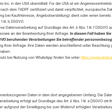
 Inc. in den USA übermittelt. Für die USA ist ein Angemessenheits
h nach dem TADPF zertifiziert und damit verpflichtet, europäische
 bei Kaufinteresse, Angebotserstellung) dient oder einen bereits 
1 lit. b DSGVO.
ese Datenverarbeitung auf Grundlage des Art. 6 Abs. 1 lit. f DSGV
 sowie an der Beantwortung Ihrer Anfrage.
In diesem Fall haben Sie
. f DSGVO beruhenden Verarbeitungen Sie betreffender personenbez
g Ihrer Anfrage. Ihre Daten werden anschließend unter Beachtung g
haben.
utz bei Nutzung von WhatsApp finden Sie unter
https://www.whats
sonenbezogenen Daten in dem dort angegebenen Umfang. Die Datenv
rbeitung erfolgt auf Grundlage des Art. 6 Abs. 1 lit. a DSGVO mit Ihr
er aufgrund der Einwilligung bis zum Widerruf erfolgten Verarbeitun