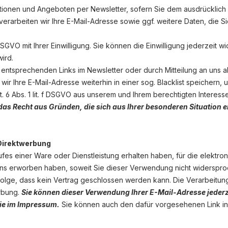
tionen und Angeboten per Newsletter, sofern Sie dem ausdrücklich
erarbeiten wir Ihre E-Mail-Adresse sowie ggf. weitere Daten, die S
a DSGVO mit Ihrer Einwilligung. Sie können die Einwilligung jederzei
ird.
entsprechenden Links im Newsletter oder durch Mitteilung an uns a
 wir Ihre E-Mail-Adresse weiterhin in einer sog. Blacklist speichern,
t. 6 Abs. 1 lit. f DSGVO aus unserem und Ihrem berechtigten Interes
das Recht aus Gründen, die sich aus Ihrer besonderen Situation er
Direktwerbung
aufes einer Ware oder Dienstleistung erhalten haben, für die elek
i uns erworben haben, soweit Sie dieser Verwendung nicht widersproc
 Folge, dass kein Vertrag geschlossen werden kann. Die Verarbeitung 
rbung.
Sie können dieser Verwendung Ihrer E-Mail-Adresse jederz
ie im Impressum.
Sie können auch den dafür vorgesehenen Link in 