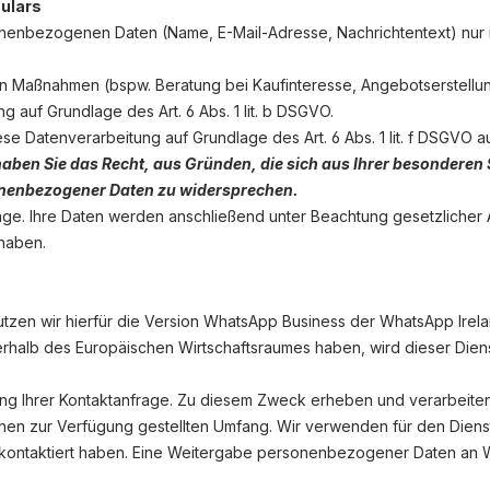
ulars
onenbezogenen Daten (Name, E-Mail-Adresse, Nachrichtentext) nur 
 Maßnahmen (bspw. Beratung bei Kaufinteresse, Angebotserstellung
g auf Grundlage des Art. 6 Abs. 1 lit. b DSGVO.
ese Datenverarbeitung auf Grundlage des Art. 6 Abs. 1 lit. f DSGVO
haben Sie das Recht, aus Gründen, die sich aus Ihrer besonderen Sit
onenbezogener Daten zu widersprechen.
rage. Ihre Daten werden anschließend unter Beachtung gesetzlicher
haben.
utzen wir hierfür die Version WhatsApp Business der WhatsApp Irel
ußerhalb des Europäischen Wirtschaftsraumes haben, wird dieser Die
g Ihrer Kontaktanfrage. Zu diesem Zweck erheben und verarbeiten 
hnen zur Verfügung gestellten Umfang. Wir verwenden für den Dienst
 kontaktiert haben. Eine Weitergabe personenbezogener Daten an 