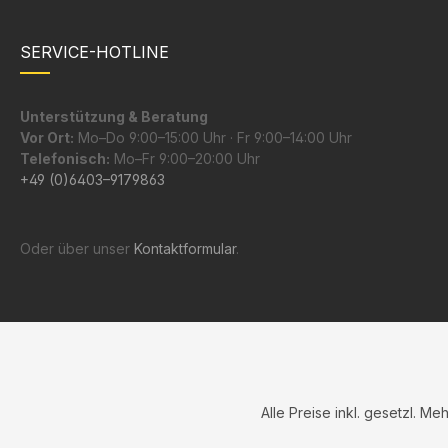
SERVICE-HOTLINE
Unterstützung & Beratung
Vor Ort:
Mo–Do 9:00–15:00 Uhr · Fr 9:00–14:00 Uhr
Telefonisch:
Mo–Fr 9:00–20:00 Uhr
+49 (0)6403–9179863
Oder über unser
Kontaktformular
.
Alle Preise inkl. gesetzl. Me