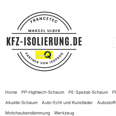
m Hauptinhalt springen
Zur Suche springen
Zur Hauptnavigation springen
Home
PP-Hightech-Schaum
PE-Spezial-Schaum
P
Akustik-Schaum
Auto-Echt und Kunstleder
Autostoff
Motohaubendämmung
Werkzeug