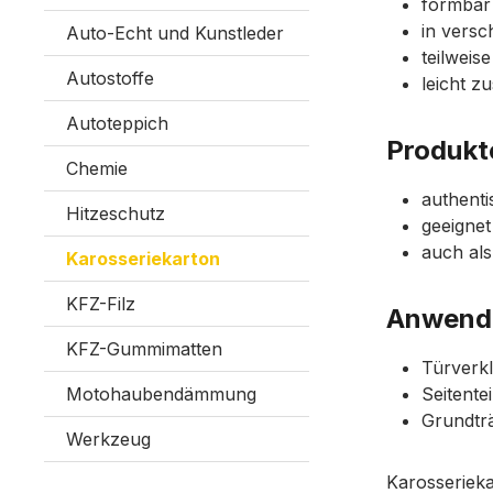
formbar 
in versc
Auto-Echt und Kunstleder
teilweis
Autostoffe
leicht z
Autoteppich
Produkt
Chemie
authenti
Hitzeschutz
geeigne
auch als
Karosseriekarton
KFZ-Filz
Anwendu
KFZ-Gummimatten
Türverk
Motohaubendämmung
Seitente
Grundtr
Werkzeug
Karosserieka