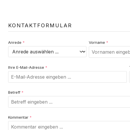
Bewertungen nur in der aktuellen Sprache anzeigen.
KONTAKTFORMULAR
Keine Bewertungen gefunden. Teilen Sie Ihre Erfahrunge
Anrede
*
Vorname
*
Ihre E-Mail-Adresse
*
Betreff
*
Kommentar
*