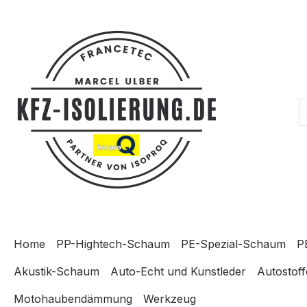
m Hauptinhalt springen
Zur Suche springen
Zur Hauptnavigation springen
Home
PP-Hightech-Schaum
PE-Spezial-Schaum
P
Akustik-Schaum
Auto-Echt und Kunstleder
Autostoff
Motohaubendämmung
Werkzeug