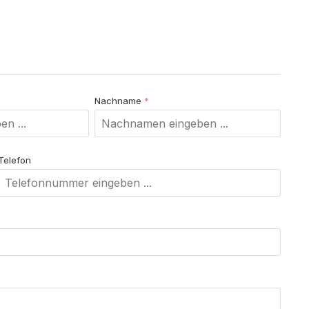
n mit anderen.
Nachname
*
Telefon