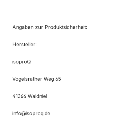
on 0 Bewertungen
werten Sie dieses Produkt!
chschnittliche Bewertung von 0 von 5 Sternen
Angaben zur Produktsicherheit:
len Sie Ihre Erfahrungen mit anderen Kunden.
Hersteller:
ewertung schreiben
isoproQ
Vogelsrather Weg 65
41366 Waldniel
info@isoproq.de